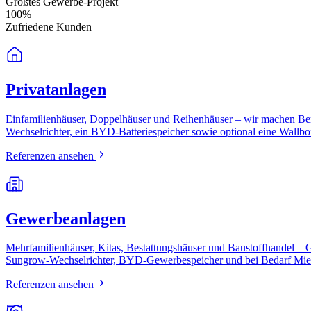
Größtes Gewerbe-Projekt
100%
Zufriedene Kunden
Privatanlagen
Einfamilienhäuser, Doppelhäuser und Reihenhäuser – wir machen Berl
Wechselrichter, ein BYD-Batteriespeicher sowie optional eine Wallbo
Referenzen ansehen
Gewerbeanlagen
Mehrfamilienhäuser, Kitas, Bestattungshäuser und Baustoffhandel – 
Sungrow-Wechselrichter, BYD-Gewerbespeicher und bei Bedarf Mie
Referenzen ansehen